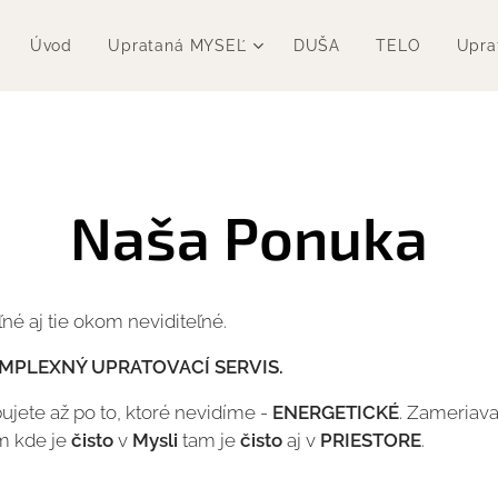
Úvod
Uprataná MYSEĽ
DUŠA
TELO
Upra
Naša Ponuka
ľné aj tie okom neviditeľné.
MPLEXNÝ UPRATOVACÍ SERVIS.
ujete až po to, ktoré nevidíme -
ENERGETICKÉ
. Zameriava
m kde je
čisto
v
Mysli
tam je
čisto
aj v
PRIESTORE
.