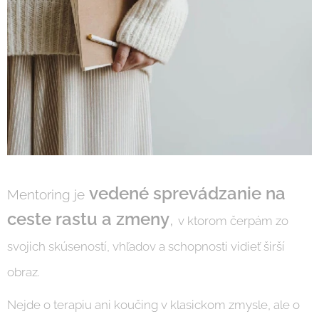
vedené sprevádzanie na
Mentoring je
ceste rastu a zmeny
,
v ktorom čerpám zo
svojich skúseností, vhľadov a schopnosti vidieť širší
obraz.
Nejde o terapiu ani koučing v klasickom zmysle, ale o