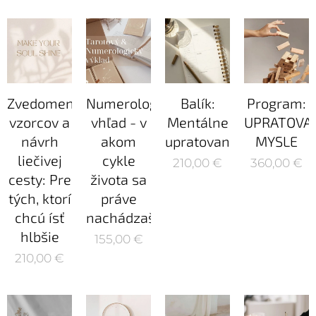
Zvedomenie
Numerologický
Balík:
Program:
vzorcov a
vhľad - v
Mentálne
UPRATOVA
návrh
akom
upratovanie
MYSLE
liečivej
cykle
210,00
€
360,00
€
cesty: Pre
života sa
tých, ktorí
práve
chcú ísť
nachádzaš?
hlbšie
155,00
€
210,00
€