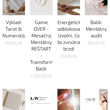
Výklad:
Game
Energetické
Balík:
Tarot &
OVER -
odblokovanie:
Mentálny
Numerológia
Mesačný
Uvoľni, čo
audit
Mentálny
ťa zvnútra
155,00
€
360,00
€
REŠTART
brzdí
-
210,00
€
Transformačný
Balík
1 500,00
€