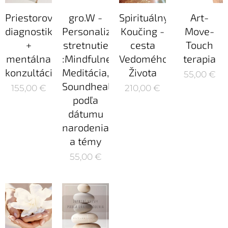
Priestorová
gro.W -
Spirituálny
Art-
diagnostika
Personalizované
Koučing -
Move-
+
stretnutie
cesta
Touch
mentálna
:Mindfulness,
Vedomého
terapia
konzultácia
Meditácia,
Života
55,00
€
Soundhealing
155,00
€
210,00
€
podľa
dátumu
narodenia
a témy
55,00
€