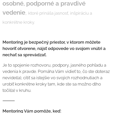
osobné, podporné a pravdivé
vedenie
,
ktoré prináša jasnosť, inšpiráciu a
konkrétne kroky.
Mentoring je bezpečný priestor, v ktorom môžete
hovoriť otvorene, nájsť odpovede vo svojom vnútri a
nechať sa sprevádzať.
Je to spojenie rozhovoru, podpory, jasného pohľadu a
vedenia k pravde. Pomáha Vám vidieť to, čo ste doteraz
nevidel(a), cítiť sa istejšie vo svojich rozhodnutiach a
urobiť konkrétne kroky tam, kde ste sa možno dlho
točil(a) v kruhu.
⸻
Mentoring Vám pomôže, keď: