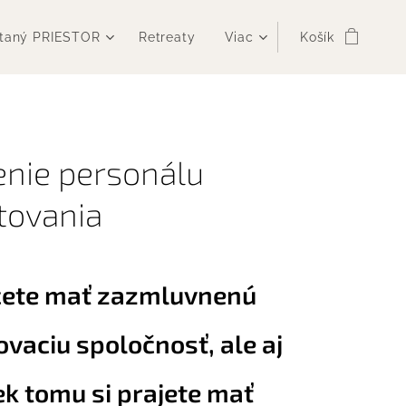
taný PRIESTOR
Retreaty
Viac
Košík
enie personálu
tovania
ete mať zazmluvnenú
ovaciu spoločnosť, ale aj
ek tomu si prajete mať