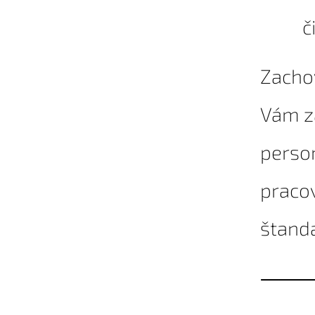
č
Zachov
Vám z
person
praco
štand