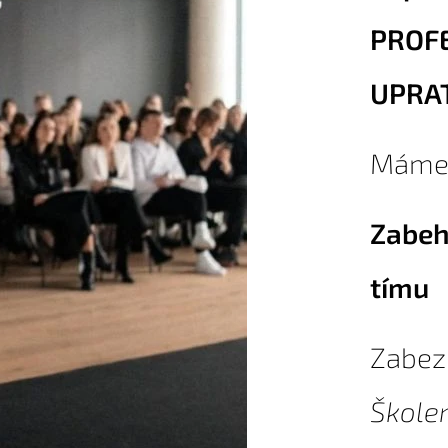
PROF
UPRA
Máme 
Zabeh
tímu
Zabez
Školen