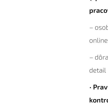
praco
– oso
online
– dôra
detail
•
Prav
kontro