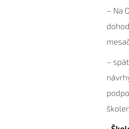
– Na 
dohody
mesač
– spät
návrhy
podpo
školen
•
Škol