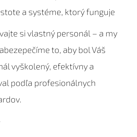
istote a systéme, ktorý funguje
ajte si vlastný personál – a my
abezepečíme to, aby bol Váš
ál vyškolený, efektívny a
val podľa profesionálnych
ardov.
⸻