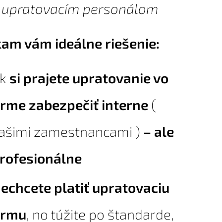
 upratovacím personálom
am vám ideálne riešenie:
Ak
si prajete upratovanie vo
irme zabezpečiť interne
(
ašimi zamestnancami )
– ale
rofesionálne
echcete platiť upratovaciu
irmu
, no túžite po štandarde,