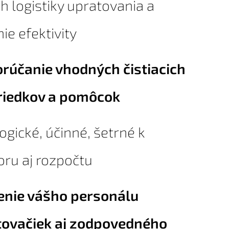
h logistiky upratovania a
ie efektivity
rúčanie vhodných čistiacich
riedkov a pomôcok
ogické, účinné, šetrné k
oru aj rozpočtu
enie vášho personálu
tovačiek aj zodpovedného