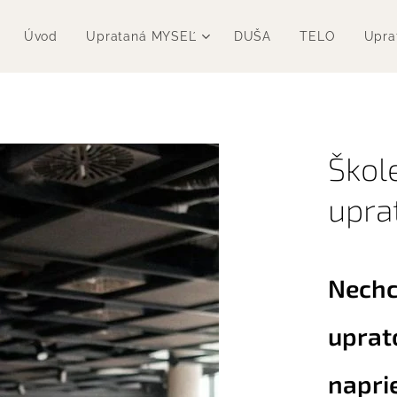
Úvod
Uprataná MYSEĽ
DUŠA
TELO
Upra
Škol
upra
Nechc
uprat
napri