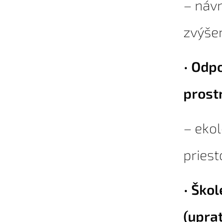
– návr
zvýšen
•
Odpo
prost
– ekol
priest
•
Škol
(upra