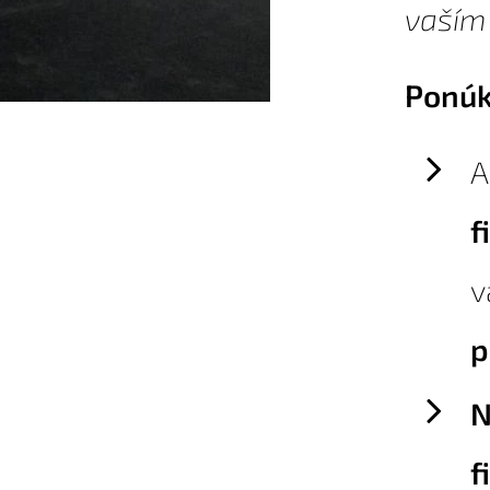
vaším
Ponúk
f
v
p
N
f