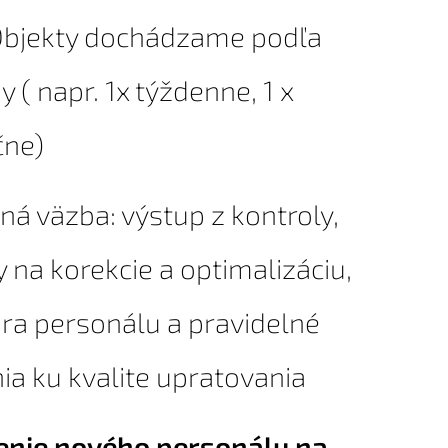
Objekty dochádzame podľa
 ( napr. 1x týždenne, 1 x
ne)
ná väzba: výstup z kontroly,
 na korekcie a optimalizáciu,
ra personálu a pravidelné
ia ku kvalite upratovania
enie nového personálu na