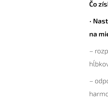
Čo zí
•
Nast
na mi
– rozp
hĺbko
– odp
harmo