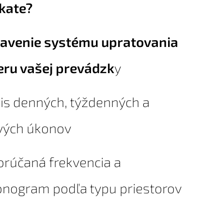
skate?
avenie systému upratovania
eru vašej prevádzk
y
is denných, týždenných a
vých úkonov
orúčaná frekvencia a
nogram podľa typu priestorov