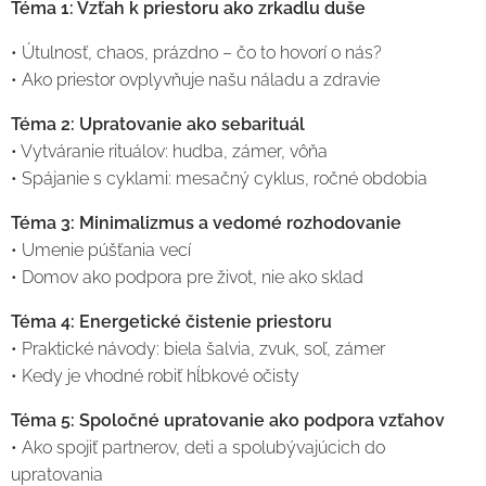
Téma 1: Vzťah k priestoru ako zrkadlu duše
• Útulnosť, chaos, prázdno – čo to hovorí o nás?
• Ako priestor ovplyvňuje našu náladu a zdravie
Téma 2: Upratovanie ako sebarituál
• Vytváranie rituálov: hudba, zámer, vôňa
• Spájanie s cyklami: mesačný cyklus, ročné obdobia
Téma 3: Minimalizmus a vedomé rozhodovanie
• Umenie púšťania vecí
• Domov ako podpora pre život, nie ako sklad
Téma 4: Energetické čistenie priestoru
• Praktické návody: biela šalvia, zvuk, soľ, zámer
• Kedy je vhodné robiť hĺbkové očisty
Téma 5: Spoločné upratovanie ako podpora vzťahov
• Ako spojiť partnerov, deti a spolubývajúcich do
upratovania